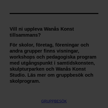
u
n
d
a
t
Vill ni uppleva Wanås Konst
i
tillsammans?
o
För skolor, företag, föreningar och
n
andra grupper finns visningar,
workshops och pedagogiska program
med utgångspunkt i samtidskonsten,
skulpturparken och Wanås Konst
Studio. Läs mer om gruppbesök och
skolprogram.
GRUPPBESÖK