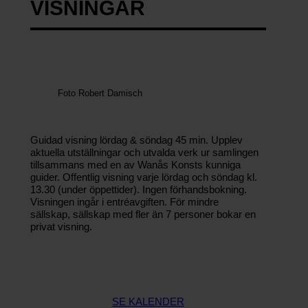
VISNINGAR
E
m
ai
l
A
d
d
Foto Robert Damisch
r
e
s
s
Guidad visning lördag & söndag 45 min. Upplev
*
aktuella utställningar och utvalda verk ur samlingen
tillsammans med en av Wanås Konsts kunniga
guider. Offentlig visning varje lördag och söndag kl.
F
13.30 (under öppettider). Ingen förhandsbokning.
ö
Visningen ingår i entréavgiften. För mindre
r
sällskap, sällskap med fler än 7 personer bokar en
n
privat visning.
a
m
n
/
Fi
r
SE KALENDER