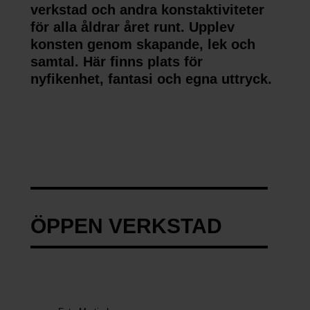
verkstad och andra konstaktiviteter
Vanås, 289 90 Knislinge
för alla åldrar året runt. Upplev
konsten genom skapande, lek och
samtal. Här finns plats för
Telefon
nyfikenhet, fantasi och egna uttryck.
+46 (0)44–660 71 (vardagar)
+46 (0)44–253 15 68 (helger)
E-mail
info@wanaskonst.se
ÖPPEN VERKSTAD