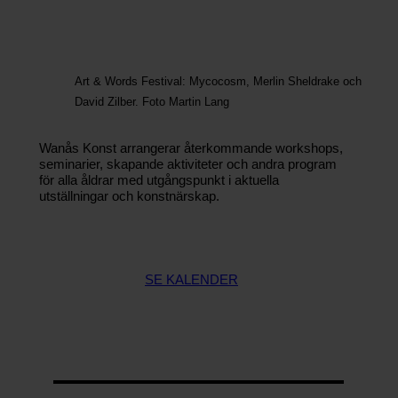
o
g
i
k
Art & Words Festival: Mycocosm, Merlin Sheldrake och
David Zilber. Foto Martin Lang
N
e
Wanås Konst arrangerar återkommande workshops,
w
seminarier, skapande aktiviteter och andra program
för alla åldrar med utgångspunkt i aktuella
s
utställningar och konstnärskap.
l
e
t
t
SE KALENDER
e
r
W
a
n