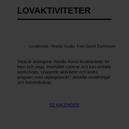
å
LOVAKTIVITETER
s
K
o
n
s
t
Lovaktivitet i Wanås Studio. Foto Daniel Zachrisson
–
T
Varje år arrangerar Wanås Konst lovaktiviteter för
barn och unga. Innehållet varierar och kan omfatta
h
workshops, skapande aktiviteter och andra
e
program med utgångspunkt i aktuella utställningar
W
och konstnärskap.
a
n
å
SE KALENDER
s
F
o