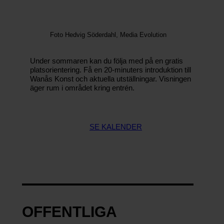
A
N
M
Ä
Foto Hedvig Söderdahl, Media Evolution
L
D
Under sommaren kan du följa med på en gratis
I
platsorientering. Få en 20-minuters introduktion till
G
Wanås Konst och aktuella utställningar. Visningen
TI
äger rum i området kring entrén.
L
L
N
Y
H
SE KALENDER
E
T
S
B
R
E
V
E
T
OFFENTLIGA