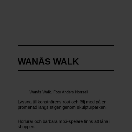
st
N
a
m
e
E
ft
e
r
WANÅS WALK
n
a
m
n
/
L
Wanås Walk. Foto Anders Norrsell
a
st
Lyssna till konstnärens röst och följ med på en
n
promenad längs stigen genom skulpturparken.
a
m
e
Hörlurar och bärbara mp3-spelare finns att låna i
shoppen.