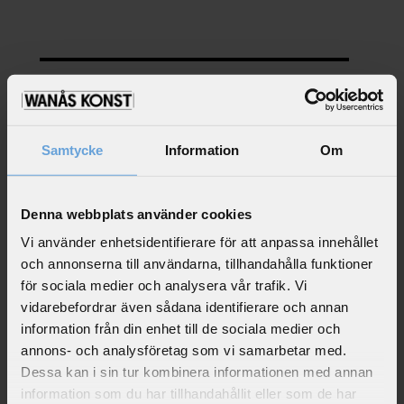
C
o
m
p
a
LILLA KONSTPODDEN
n
y
Samtycke
Information
Om
*
=
Denna webbplats använder cookies
r
Design KIOSK STUDIO
e
Vi använder enhetsidentifierare för att anpassa innehållet
och annonserna till användarna, tillhandahålla funktioner
q
Lilla Konstpodden består av sju inspirerande avsnitt
med konstprat, lekar och låtar för barn och deras
för sociala medier och analysera vår trafik. Vi
u
vuxna. Låt podden guida er genom skulpturparken
vidarebefordrar även sådana identifierare och annan
i
och möta några av de mest älskade konstverken på
information från din enhet till de sociala medier och
r
Wanås Konst. Podden är skapad av Micaela
Gustafsson, musiker och låtskrivare bakom
annons- och analysföretag som vi samarbetar med.
e
Bebispodden och Trotspodden för SR Barnradion.
Dessa kan i sin tur kombinera informationen med annan
d
information som du har tillhandahållit eller som de har
f