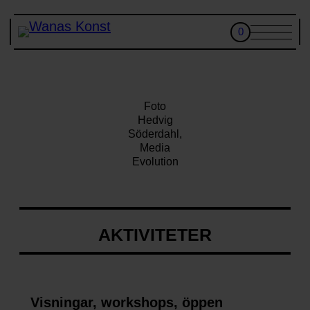
0
SV
BESÖK
CAFÉ
Foto
SKOLA
Hedvig
Söderdahl,
AKTIVITETER & GRUPPBESÖK
Media
Evolution
KONST
BILJETTER
WANÅS KONSTKLUBB
KALENDER
AKTIVITETER
OM OSS
Visningar, workshops, öppen
Besöksadress