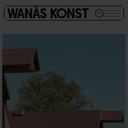
0
SV
BESÖK
CAFÉ
SKOLA
AKTIVITETER & GRUPPBESÖK
KONST
BILJETTER
WANÅS KONSTKLUBB
KALENDER
OM OSS
Besöksadress