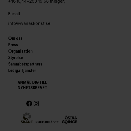
+46 (0)44–253 15 68 (helger)
E-mail
info@wanaskonst.se
Om oss
Press
Organisation
Styrelse
Samarbetspartners
Lediga Tjänster
ANMÄL DIG TILL
NYHETSBREVET
Facebook
Instagram