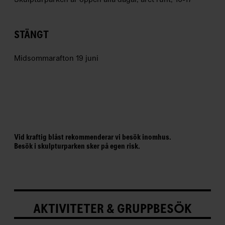
STÄNGT
Midsommarafton 19 juni
A
N
M
Ä
Vid kraftig blåst rekommenderar vi besök inomhus.
L
Besök i skulpturparken sker på egen risk.
D
I
G
TI
L
L
N
AKTIVITETER & GRUPPBESÖK
Y
H