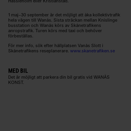
Hässleholm eller Kristianstad.
o
n
1 maj–30 september är det möjligt att åka kollektivtrafik
s
hela vägen till Wanås. Sista sträckan mellan Knislinge
t
busstation och Wanås körs av Skånetrafikens
P
anropstrafik. Turen körs med taxi och behöver
förbeställas.
e
d
För mer info, sök efter hållplatsen Vanås Slott i
Skånetrafikens reseplanerare.
www.skanetrafiken.se
a
g
o
MED BIL
g
Det är möjligt att parkera din bil gratis vid WANÅS
i
KONST.
k
N
e
w
s