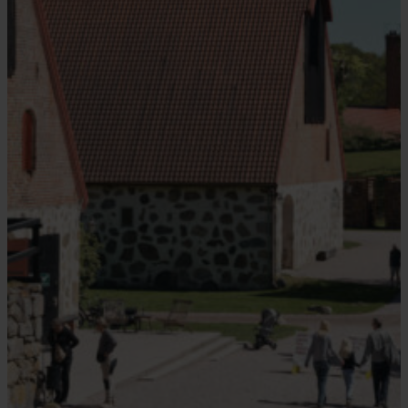
Vanås, 289 90 Knislinge
Telefon
+46 (0)44–660 71 (vardagar)
+46 (0)44–253 15 68 (helger)
E-mail
info@wanaskonst.se