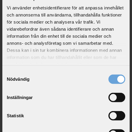
r
Vi använder enhetsidentifierare för att anpassa innehållet
e
och annonserna till användarna, tillhandahålla funktioner
q
för sociala medier och analysera vår trafik. Vi
u
vidarebefordrar även sådana identifierare och annan
i
information från din enhet till de sociala medier och
r
annons- och analysföretag som vi samarbetar med.
e
Dessa kan i sin tur kombinera informationen med annan
d
information som du har tillhandahållit eller som de har
f
samlat in när du har använt deras tjänster.
i
Samtyckesval
e
Nödvändig
Wanås Shop. Foto Robert Damisch
l
d
Inställningar
I shoppen finns ett urval av konstböcker, konsthantverk,
N
lokala delikatesser och produkter med anknytning till
y
Wanås Konst.
h
Statistik
e
t
s