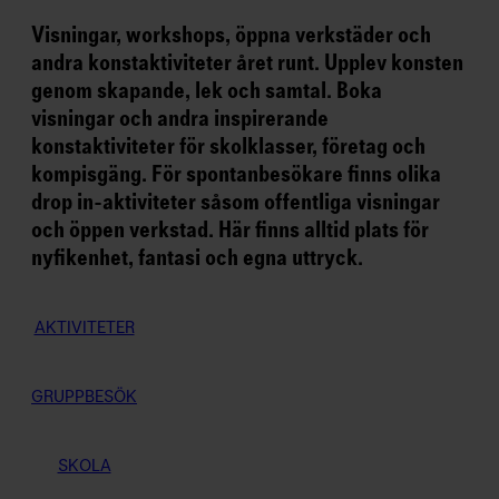
E
T
Visningar, workshops, öppna verkstäder och
S
andra konstaktiviteter året runt. Upplev konsten
B
R
genom skapande, lek och samtal. Boka
E
visningar och andra inspirerande
V
konstaktiviteter för skolklasser, företag och
E
T
kompisgäng. För spontanbesökare finns olika
drop in-aktiviteter såsom offentliga visningar
E
och öppen verkstad. Här finns alltid plats för
m
nyfikenhet, fantasi och egna uttryck.
ai
l
A
AKTIVITETER
d
d
r
e
GRUPPBESÖK
s
s
*
SKOLA