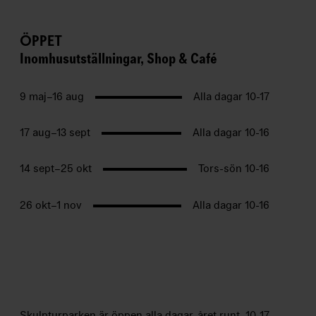
ÖPPET
Inomhusutställningar, Shop & Café
9 maj–16 aug
Alla dagar 10-17
17 aug–13 sept
Alla dagar 10-16
14 sept–25 okt
Tors-sön 10-16
26 okt–1 nov
Alla dagar 10-16
Skulpturparken är öppen alla dagar, året runt, 10-17