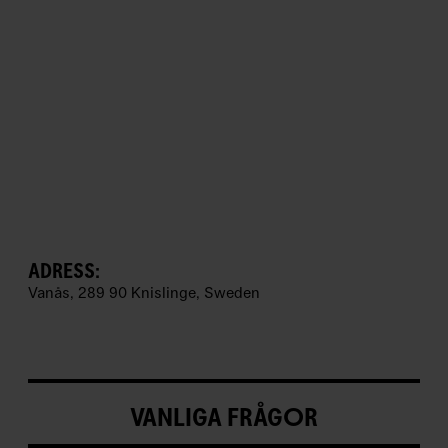
l
e
t
t
e
r
W
a
n
å
s
ADRESS:
K
Vanås, 289 90 Knislinge, Sweden
o
n
s
t
–
VANLIGA FRÅGOR
T