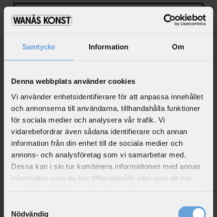
E
Vanås, 289 90 Knislinge
V
E
T
Telefon
Samtycke
Information
Om
+46 (0)44–660 71 (vardagar)
E
m
+46 (0)44–253 15 68 (helger)
LÄGG TILL I
ai
Denna webbplats använder cookies
–
+
l
VARUKORGEN
A
Vi använder enhetsidentifierare för att anpassa innehållet
E-mail
d
och annonserna till användarna, tillhandahålla funktioner
d
info@wanaskonst.se
för sociala medier och analysera vår trafik. Vi
r
e
vidarebefordrar även sådana identifierare och annan
s
information från din enhet till de sociala medier och
s
Boka gruppbesök
annons- och analysföretag som vi samarbetar med.
*
Dessa kan i sin tur kombinera informationen med annan
Gå till kassan
information som du har tillhandahållit eller som de har
F
samlat in när du har använt deras tjänster.
ö
r
Samtyckesval
n
Nödvändig