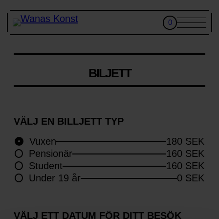
0
SV
BESÖK
A
N
CAFÉ
BILJETT
M
SKOLA
Ä
L
AKTIVITETER & GRUPPBESÖK
D
I
KONST
VÄLJ EN BILLJETT TYP
G
BILJETTER
TI
L
Vuxen
180 SEK
WANÅS KONSTKLUBB
L
Pensionär
160 SEK
N
KALENDER
Student
160 SEK
Y
H
OM OSS
Under 19 år
0 SEK
E
T
S
B
VÄLJ ETT DATUM FÖR DITT BESÖK
Besöksadress
R