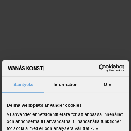
a
m
n
/
Fi
r
st
N
a
m
e
E
ft
e
Samtycke
Information
Om
Design Kiosk Studio
r
n
a
m
Denna webbplats använder cookies
n
Vi använder enhetsidentifierare för att anpassa innehållet
/
L
och annonserna till användarna, tillhandahålla funktioner
a
för sociala medier och analysera vår trafik. Vi
st