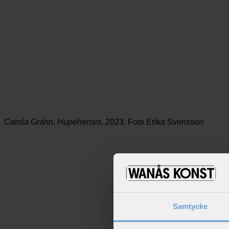
Besöksadress
Telefon
E-mail
Vanås, 289 90
+46 (0)44–660 71
info@wanaskonst.
Knislinge
(vardagar)
+46 (0)44–253 15 68
(helger)
Carola Grahn,
Hupehensis
, 2023. Foto Erika Svensson
Samtycke