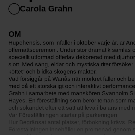
Carola Grahn
OM
Hupehensis, som infaller i oktober varje år, är 
offernattsceremoni. Under stor dramatik samlas o
speciellt utformad offerlav dekorerad med djur
slott. Med sång, eldar och mystiska riter försöke
köttet” och blidka skogens makter.
Vad försiggår på Wanås när mörkret faller och b
med på ett storskaligt och interaktivt performan
Grahn i samarbete med manskören Svanholm Si
Hayes. En föreställning som berör teman som mak
och sökandet efter ett sätt att leva i balans med 
Var Föreställningen startar på parkeringen
Hur Begränsat antal platser, förbokning krävs. 
Föreställningen innehåller en promenad genom s