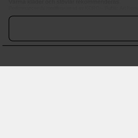
Varma kläder och stövlar rekommenderas.
Performancen är medfinasierad av KORO – Public Art Nor
Visas på Art & Words festivalen: Mycocosm.
https://vimeo.com/930228563
KOMMANDE
30 aug 2026
Ta dig en titt i naturreservatet
11 sep – 12 sep 2026
Save the date: Drive in film