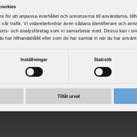
cookies
f
e för att anpassa innehållet och annonserna till användarna, tillh
i
vår trafik. Vi vidarebefordrar även sådana identifierare och anna
e
nnons- och analysföretag som vi samarbetar med. Dessa kan i sin
l
har tillhandahållit eller som de har samlat in när du har använt 
d
N
Inställningar
Statistik
y
h
e
t
s
Tillåt urval
b
r
e
v
/