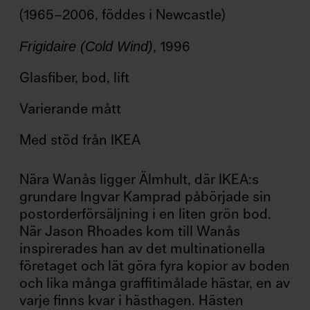
(1965–2006, föddes i Newcastle)
Vanås, 289 90 Knislinge
, 1996
Frigidaire (Cold Wind)
Telefon
Glasfiber, bod, lift
+46 (0)44–660 71 (vardagar)
+46 (0)44–253 15 68 (helger)
Varierande mått
Med stöd från IKEA
E-mail
info@wanaskonst.se
Nära Wanås ligger Älmhult, där IKEA:s
grundare Ingvar Kamprad påbörjade sin
postorderförsäljning i en liten grön bod.
När Jason Rhoades kom till Wanås
inspirerades han av det multinationella
företaget och lät göra fyra kopior av boden
och lika många graffitimålade hästar, en av
varje finns kvar i hästhagen. Hästen