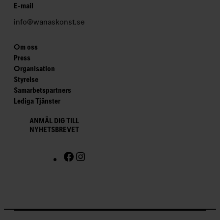
E-mail
info@wanaskonst.se
Om oss
Press
Organisation
Styrelse
Samarbetspartners
Lediga Tjänster
ANMÄL DIG TILL
NYHETSBREVET
F
I
a
n
c
s
e
t
b
a
o
g