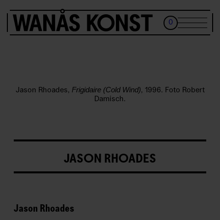
0
SV
BESÖK
CAFÉ
SKOLA
Jason Rhoades,
Frigidaire (Cold Wind)
, 1996. Foto Robert
Damisch.
AKTIVITETER & GRUPPBESÖK
KONST
BILJETTER
WANÅS KONSTKLUBB
JASON RHOADES
KALENDER
OM OSS
Jason Rhoades
Besöksadress