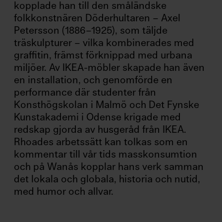
kopplade han till den småländske
folkkonstnären Döderhultaren – Axel
Petersson (1886–1925), som täljde
träskulpturer – vilka kombinerades med
graffitin, främst förknippad med urbana
miljöer. Av IKEA-möbler skapade han även
en installation, och genomförde en
performance där studenter från
Konsthögskolan i Malmö och Det Fynske
Kunstakademi i Odense krigade med
redskap gjorda av husgeråd från IKEA.
Rhoades arbetssätt kan tolkas som en
kommentar till vår tids masskonsumtion
och på Wanås kopplar hans verk samman
det lokala och globala, historia och nutid,
med humor och allvar.
A
N
M