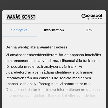
o
m
p
a
n
y
Samtycke
Information
Om
*
=
Denna webbplats använder cookies
r
Vi använder enhetsidentifierare för att anpassa innehållet
e
och annonserna till användarna, tillhandahålla funktioner
q
för sociala medier och analysera vår trafik. Vi
u
vidarebefordrar även sådana identifierare och annan
i
information från din enhet till de sociala medier och
r
annons- och analysföretag som vi samarbetar med.
e
Dessa kan i sin tur kombinera informationen med annan
J
d
a
information som du har tillhandahållit eller som de har
s
f
samlat in när du har använt deras tjänster.
o
i