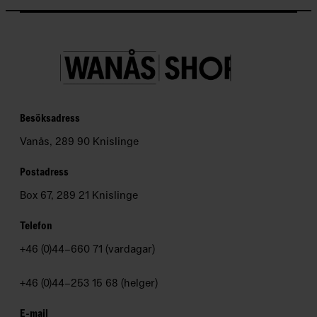
P
e
d
a
g
o
Besöksadress
g
i
Vanås, 289 90 Knislinge
k
Postadress
N
Box 67, 289 21 Knislinge
e
Telefon
w
s
+46 (0)44–660 71 (vardagar)
l
e
+46 (0)44–253 15 68 (helger)
t
E-mail