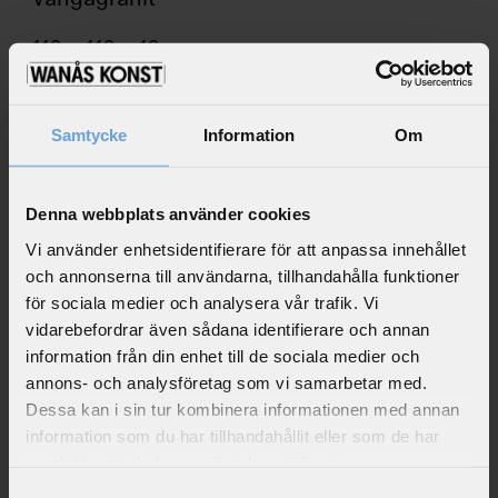
s
t
110 x 110 x 10 cm
n
a
m
Marianna Uutinen skapade två hjärtan till
e
utställningen på Wanås 1994. Det ena var
Samtycke
Information
Om
ett svart hjärta av diabas som inte längre
C
finns kvar i parken. Till det andra valde hon
o
Denna webbplats använder cookies
Vångagranit som material, som precis
m
som diabasen bryts lokalt. Parallellt med
p
Vi använder enhetsidentifierare för att anpassa innehållet
a
The Hearts
i parken gjorde Uutinen
och annonserna till användarna, tillhandahålla funktioner
n
installationen
Carry Me Home
i Magasinet.
för sociala medier och analysera vår trafik. Vi
y
vidarebefordrar även sådana identifierare och annan
I den gamla byggnaden täcktes speglar på
information från din enhet till de sociala medier och
väggarna av rosa, kladdigt silikon, som
*
annons- och analysföretag som vi samarbetar med.
oformliga, utplattade bubblor. De
=
Dessa kan i sin tur kombinera informationen med annan
kombinerades med textfragment i samma
r
information som du har tillhandahållit eller som de har
rosa material, inspirerade av platsen och
e
samlat in när du har använt deras tjänster.
hämtade från hennes dagbok.
q
Samtyckesval