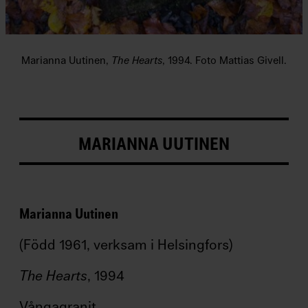
a
m
n
/
Fi
Marianna Uutinen,
The Hearts
, 1994. Foto Mattias Givell.
r
s
t
N
a
m
e
MARIANNA UUTINEN
E
ft
e
Marianna Uutinen
r
n
(Född 1961, verksam i Helsingfors)
a
m
n
The Hearts
, 1994
/
L
Vångagranit
a