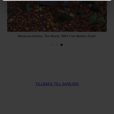
N
e
w
s
l
e
t
t
Marianna Uutinen,
The Hearts
, 1994. Foto Mattias Givell.
e
r
W
a
n
å
s
TILLBAKA TILL SAMLING
K
o
n
s
t