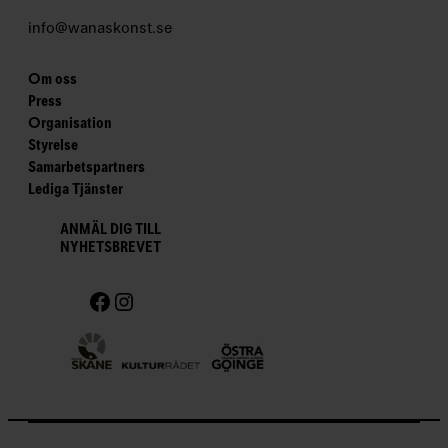
t
e
info@wanaskonst.se
r
W
Om oss
a
Press
Organisation
n
Styrelse
å
Samarbetspartners
s
Lediga Tjänster
K
o
ANMÄL DIG TILL
NYHETSBREVET
n
s
Facebook
Instagram
t
–
T
h
e
W